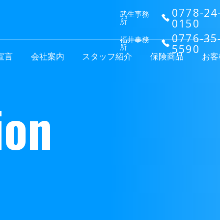
0778-24
武生事務
0150
所
0776-35
福井事務
5590
所
宣⾔
会社案内
スタッフ紹介
保険商品
お客
i
o
n