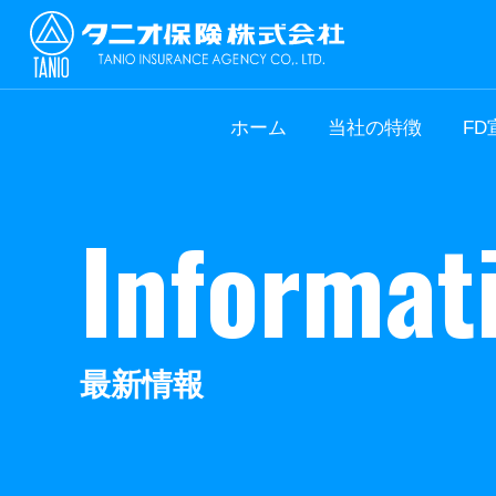
ホーム
当社の特徴
FD
I
n
f
o
r
m
a
t
最
新
情
報