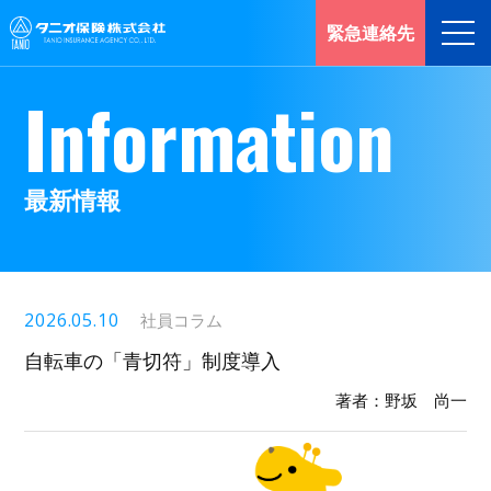
緊急連絡先
I
n
f
o
r
m
a
t
i
o
n
最
新
情
報
2026.05.10
社員コラム
自転車の「青切符」制度導入
著者：野坂 尚一