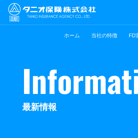
ホーム
当社の特徴
FD
I
n
f
o
r
m
a
t
最
新
情
報