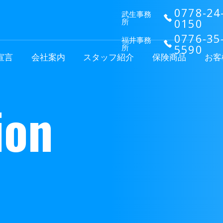
0778-24
武生事務
0150
所
0776-35
福井事務
5590
所
宣⾔
会社案内
スタッフ紹介
保険商品
お客
i
o
n